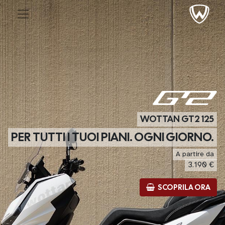
WOTTAN GT2 125
PER TUTTI I TUOI PIANI. OGNI GIORNO.
A partire da
3.190 €
SCOPRILA ORA