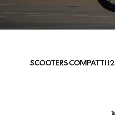
SCOOTERS COMPATTI 12